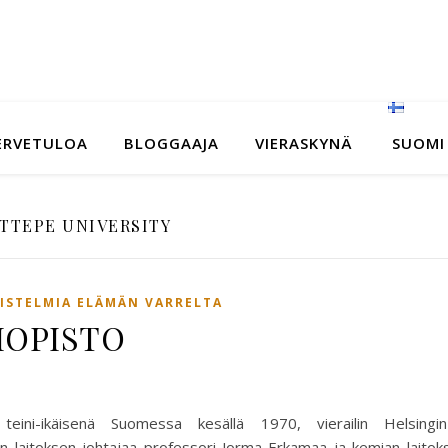
ERVETULOA
BLOGGAAJA
VIERASKYNÄ
SUOMI
TTEPE UNIVERSITY
ISTELMIA ELÄMÄN VARRELTA
LIOPISTO
-ikäisenä Suomessa kesällä 1970, vierailin Helsingin 
 laitoksen johtajaa professori Jorma Erkamaa ja kemian laitok