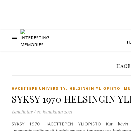
T
HACE
,
,
HACETTEPE UNIVERSITY
HELSINGIN YLIOPISTO
MU
SYKSY 1970 HELSINGIN Y
ismofintur
/
30 joulukuun 2021
SYKSY 1970 HACETTEPEN YLIOPISTO Kun kävin teini
luonnontieteellisessä tiedekunnassa tapaamassa biokemian