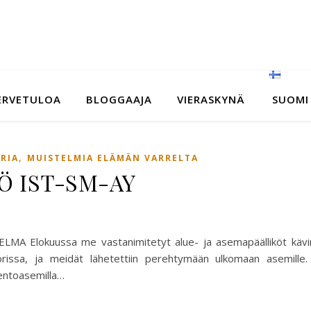
ERVETULOA
BLOGGAAJA
VIERASKYNÄ
SUOMI
,
RIA
MUISTELMIA ELÄMÄN VARRELTA
Ö IST-SM-AY
lokuussa me vastanimitetyt alue- ja asemapäälliköt kävi
ttorissa, ja meidät lähetettiin perehtymään ulkomaan asemille
lentoasemilla…