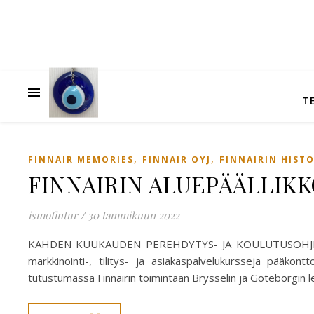
T
,
,
FINNAIR MEMORIES
FINNAIR OYJ
FINNAIRIN HISTO
FINNAIRIN ALUEPÄÄLLIKK
ismofintur
/
30 tammikuun 2022
KAHDEN KUUKAUDEN PEREHDYTYS- JA KOULUTUSOHJELMA E
markkinointi-, tilitys- ja asiakaspalvelukursseja pääkon
tutustumassa Finnairin toimintaan Brysselin ja Göteborgin 