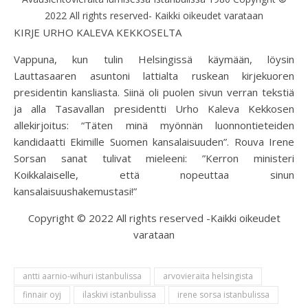
2022 All rights reserved- Kaikki oikeudet varataan
KIRJE URHO KALEVA KEKKOSELTA
Vappuna, kun tulin Helsingissä käymään, löysin
Lauttasaaren asuntoni lattialta ruskean kirjekuoren
presidentin kansliasta. Siinä oli puolen sivun verran tekstiä
ja alla Tasavallan presidentti Urho Kaleva Kekkosen
allekirjoitus: “Täten minä myönnän luonnontieteiden
kandidaatti Ekimille Suomen kansalaisuuden”. Rouva Irene
Sorsan sanat tulivat mieleeni: ”Kerron ministeri
Koikkalaiselle, että nopeuttaa sinun
kansalaisuushakemustasi!”
Copyright © 2022 All rights reserved -Kaikki oikeudet
varataan
antti aarnio-wihuri istanbulissa
arvovieraita helsingista
finnair oyj
ilaskivi istanbulissa
irene sorsa istanbulissa