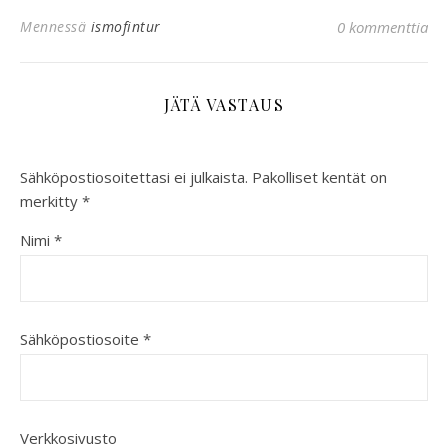
Mennessä
ismofintur
0 kommenttia
JÄTÄ VASTAUS
Sähköpostiosoitettasi ei julkaista.
Pakolliset kentät on
merkitty
*
Nimi
*
Sähköpostiosoite
*
Verkkosivusto