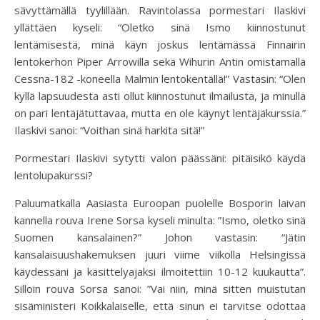
sävyttämällä tyylillään. Ravintolassa pormestari Ilaskivi
yllättäen kyseli: “Oletko sinä Ismo kiinnostunut
lentämisestä, minä käyn joskus lentämässä Finnairin
lentokerhon Piper Arrowilla sekä Wihurin Antin omistamalla
Cessna-182 -koneella Malmin lentokentällä!” Vastasin: “Olen
kyllä lapsuudesta asti ollut kiinnostunut ilmailusta, ja minulla
on pari lentäjätuttavaa, mutta en ole käynyt lentäjäkurssia.”
Ilaskivi sanoi: “Voithan sinä harkita sitä!”
Pormestari Ilaskivi sytytti valon päässäni: pitäisikö käydä
lentolupakurssi?
Paluumatkalla Aasiasta Euroopan puolelle Bosporin laivan
kannella rouva Irene Sorsa kyseli minulta: ”Ismo, oletko sinä
Suomen kansalainen?” Johon vastasin: “Jätin
kansalaisuushakemuksen juuri viime viikolla Helsingissä
käydessäni ja käsittelyajaksi ilmoitettiin 10-12 kuukautta”.
Silloin rouva Sorsa sanoi: ”Vai niin, minä sitten muistutan
sisäministeri Koikkalaiselle, että sinun ei tarvitse odottaa