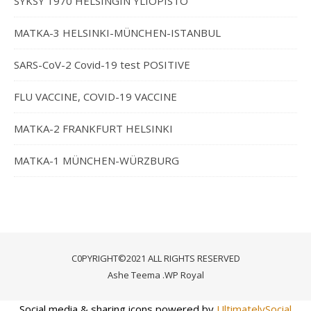
SYKSY 1970 HELSINGIN YLIOPISTO
MATKA-3 HELSINKI-MÜNCHEN-ISTANBUL
SARS-CoV-2 Covid-19 test POSITIVE
FLU VACCINE, COVID-19 VACCINE
MATKA-2 FRANKFURT HELSINKI
MATKA-1 MÜNCHEN-WÜRZBURG
C0PYRIGHT©2021 ALL RIGHTS RESERVED
Ashe Teema
.
WP Royal
Social media & sharing icons powered by
UltimatelySocial