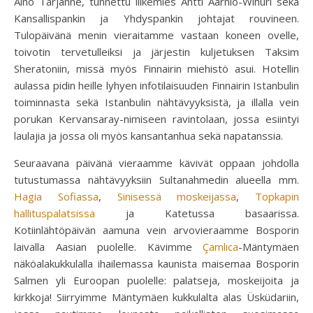
Aino Tarjanne, tunnettu liikemies Antti Aarnio-Wihuri sekä
Kansallispankin ja Yhdyspankin johtajat rouvineen.
Tulopäivänä menin vieraitamme vastaan koneen ovelle,
toivotin tervetulleiksi ja järjestin kuljetuksen Taksim
Sheratoniin, missä myös Finnairin miehistö asui. Hotellin
aulassa pidin heille lyhyen infotilaisuuden Finnairin Istanbulin
toiminnasta sekä Istanbulin nähtävyyksistä, ja illalla vein
porukan Kervansaray-nimiseen ravintolaan, jossa esiintyi
laulajia ja jossa oli myös kansantanhua sekä napatanssia.
Seuraavana päivänä vieraamme kävivät oppaan johdolla
tutustumassa nähtävyyksiin Sultanahmedin alueella mm.
Hagia Sofiassa
,
Sinisessä moskeijassa
,
Topkapin
hallituspalatsissa
ja Katetussa basaarissa.
Kotiinlähtöpäivän aamuna vein arvovieraamme Bosporin
laivalla Aasian puolelle. Kävimme
Çamlıca
-Mäntymäen
näköalakukkulalla ihailemassa kaunista maisemaa Bosporin
Salmen yli Euroopan puolelle: palatseja, moskeijoita ja
kirkkoja! Siirryimme Mäntymäen kukkulalta alas Üsküdariin,