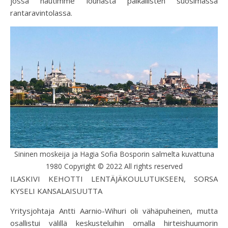
jossa nautimme lounasta paikallisten suosimassa
rantaravintolassa.
Sininen moskeija ja Hagia Sofia Bosporin salmelta kuvattuna
1980 Copyright © 2022 All rights reserved
ILASKIVI KEHOTTI LENTÄJÄKOULUTUKSEEN, SORSA
KYSELI KANSALAISUUTTA
Yritysjohtaja Antti Aarnio-Wihuri oli vähäpuheinen, mutta
osallistui välillä keskusteluihin omalla hirteishuumorin