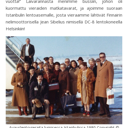
vuotta!” Laivarannasta menimme bussiin, johon oli
kuormattu vieraiden matkatavarat, ja ajoimme suoraan
Istanbulin lentoasemalle, josta vieraamme lähtivät Finnairin
nelimoottorisella Jean Sibelius nimisellä DC-8 lentokoneella
Helsinkiin!
Avauslentovieraita lumisessa Istanbulissa 1980 Copyright ©