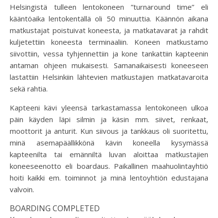
Helsingistä tulleen lentokoneen ”turnaround time” eli
kääntöaika lentokentällä oli 50 minuuttia. Käännön aikana
matkustajat poistuivat koneesta, ja matkatavarat ja rahdit
kuljetettiin koneesta terminaaliin. Koneen matkustamo
siivottiin, vessa tyhjennettiin ja kone tankattiin kapteenin
antaman ohjeen mukaisesti. Samanaikaisesti koneeseen
lastattiin Helsinkiin lähtevien matkustajien matkatavaroita
sekä rahtia.
Kapteeni kävi yleensä tarkastamassa lentokoneen ulkoa
päin käyden läpi silmin ja käsin mm. siivet, renkaat,
moottorit ja anturit. Kun siivous ja tankkaus oli suoritettu,
minä asemapäällikkönä kävin koneella kysymässä
kapteenilta tai emänniltä luvan aloittaa matkustajien
koneeseenotto eli boardaus. Paikallinen maahuolintayhtiö
hoiti kaikki em. toiminnot ja minä lentoyhtiön edustajana
valvoin.
BOARDING COMPLETED