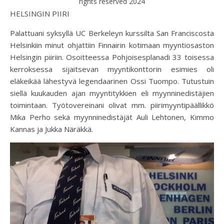
rights reserved 2024
HELSINGIN PIIRI
Palattuani syksyllä UC Berkeleyn kurssilta San Franciscosta
Helsinkiin minut ohjattiin Finnairin kotimaan myyntiosaston
Helsingin piiriin. Osoitteessa Pohjoisesplanadi 33 toisessa
kerroksessa sijaitsevan myyntikonttorin esimies oli
eläkeikää lähestyvä legendaarinen Ossi Tuompo. Tutustuin
siellä kuukauden ajan myyntitykkien eli myynninedistäjien
toimintaan. Työtovereinani olivat mm. piirimyyntipäällikkö
Mika Perho sekä myynninedistäjät Auli Lehtonen, Kimmo
Kannas ja Jukka Näräkkä.