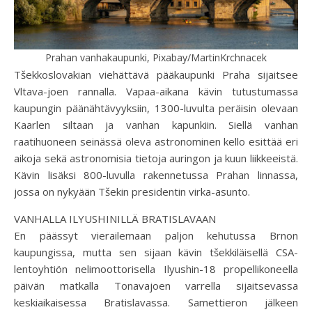
Prahan vanhakaupunki, Pixabay/MartinKrchnacek
Tšekkoslovakian viehättävä pääkaupunki Praha sijaitsee
Vltava-joen rannalla. Vapaa-aikana kävin tutustumassa
kaupungin päänähtävyyksiin, 1300-luvulta peräisin olevaan
Kaarlen siltaan ja vanhan kapunkiin. Siellä vanhan
raatihuoneen seinässä oleva astronominen kello esittää eri
aikoja sekä astronomisia tietoja auringon ja kuun liikkeeistä.
Kävin lisäksi 800-luvulla rakennetussa Prahan linnassa,
jossa on nykyään Tšekin presidentin virka-asunto.
VANHALLA ILYUSHINILLÄ BRATISLAVAAN
En päässyt vierailemaan paljon kehutussa Brnon
kaupungissa, mutta sen sijaan kävin tšekkiläisellä CSA-
lentoyhtiön nelimoottorisella Ilyushin-18 propellikoneella
päivän matkalla Tonavajoen varrella sijaitsevassa
keskiaikaisessa Bratislavassa. Samettieron jälkeen