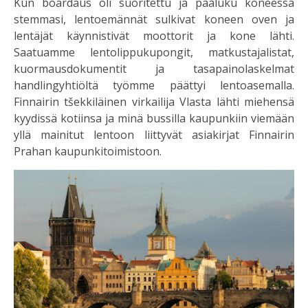
Kun boardaus oli suoritettu ja pääluku koneessa
stemmasi, lentoemännät sulkivat koneen oven ja
lentäjät käynnistivät moottorit ja kone lähti.
Saatuamme lentolippukupongit, matkustajalistat,
kuormausdokumentit ja tasapainolaskelmat
handlingyhtiöltä työmme päättyi lentoasemalla.
Finnairin tšekkiläinen virkailija Vlasta lähti miehensä
kyydissä kotiinsa ja minä bussilla kaupunkiin viemään
yllä mainitut lentoon liittyvät asiakirjat Finnairin
Prahan kaupunkitoimistoon.