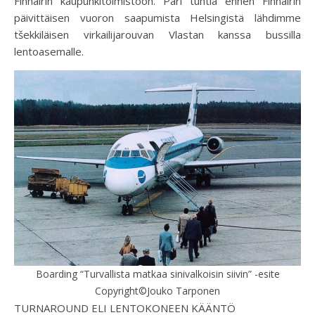
Finnairin kaupunkitoimistoon. Pari tuntia ennen Finnairin
päivittäisen vuoron saapumista Helsingistä lähdimme
tšekkiläisen virkailijarouvan Vlastan kanssa bussilla
lentoasemalle.
Boarding “Turvallista matkaa sinivalkoisin siivin” -esite
Copyright©Jouko Tarponen
TURNAROUND ELI LENTOKONEEN KÄÄNTÖ