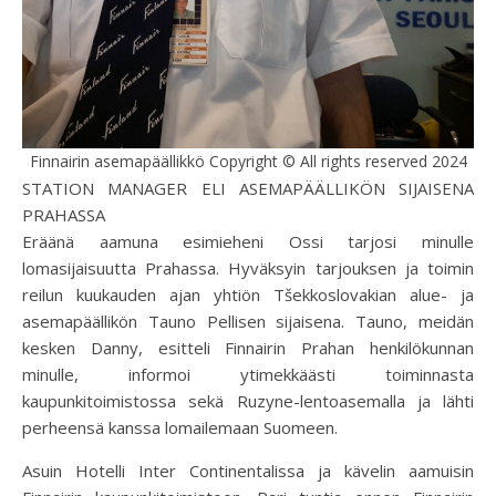
Finnairin asemapäällikkö Copyright © All rights reserved 2024
STATION MANAGER ELI ASEMAPÄÄLLIKÖN SIJAISENA
PRAHASSA
Eräänä aamuna esimieheni Ossi tarjosi minulle
lomasijaisuutta Prahassa. Hyväksyin tarjouksen ja toimin
reilun kuukauden ajan yhtiön Tšekkoslovakian alue- ja
asemapäällikön Tauno Pellisen sijaisena. Tauno, meidän
kesken Danny, esitteli Finnairin Prahan henkilökunnan
minulle, informoi ytimekkäästi toiminnasta
kaupunkitoimistossa sekä Ruzyne-lentoasemalla ja lähti
perheensä kanssa lomailemaan Suomeen.
Asuin Hotelli Inter Continentalissa ja kävelin aamuisin