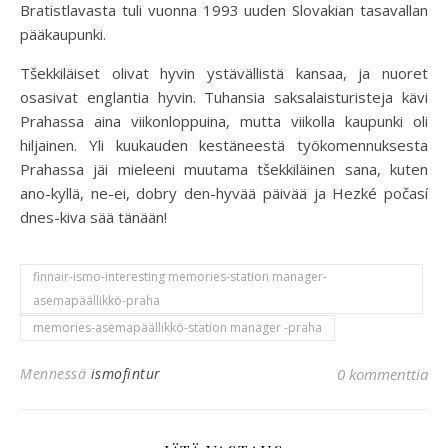
Bratistlavasta tuli vuonna 1993 uuden Slovakian tasavallan
pääkaupunki.
Tšekkiläiset olivat hyvin ystävällistä kansaa, ja nuoret
osasivat englantia hyvin. Tuhansia saksalaisturisteja kävi
Prahassa aina viikonloppuina, mutta viikolla kaupunki oli
hiljainen. Yli kuukauden kestäneestä työkomennuksesta
Prahassa jäi mieleeni muutama tšekkiläinen sana, kuten
ano-kyllä, ne-ei, dobry den-hyvää päivää ja Hezké počasí
dnes-kiva sää tänään!
finnair-ismo-interesting memories-station manager-
asemapäällikkö-praha
memories-asemapäällikkö-station manager -praha
Mennessä
ismofintur
0 kommenttia