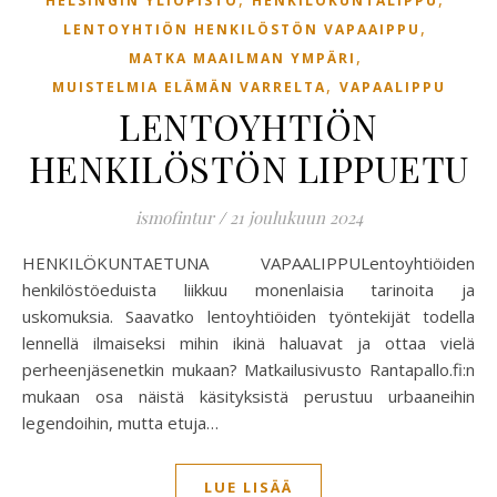
HELSINGIN YLIOPISTO
HENKILÖKUNTALIPPU
,
LENTOYHTIÖN HENKILÖSTÖN VAPAAIPPU
,
MATKA MAAILMAN YMPÄRI
,
MUISTELMIA ELÄMÄN VARRELTA
VAPAALIPPU
LENTOYHTIÖN
HENKILÖSTÖN LIPPUETU
ismofintur
/
21 joulukuun 2024
HENKILÖKUNTAETUNA VAPAALIPPULentoyhtiöiden
henkilöstöeduista liikkuu monenlaisia tarinoita ja
uskomuksia. Saavatko lentoyhtiöiden työntekijät todella
lennellä ilmaiseksi mihin ikinä haluavat ja ottaa vielä
perheenjäsenetkin mukaan? Matkailusivusto Rantapallo.fi:n
mukaan osa näistä käsityksistä perustuu urbaaneihin
legendoihin, mutta etuja…
LUE LISÄÄ