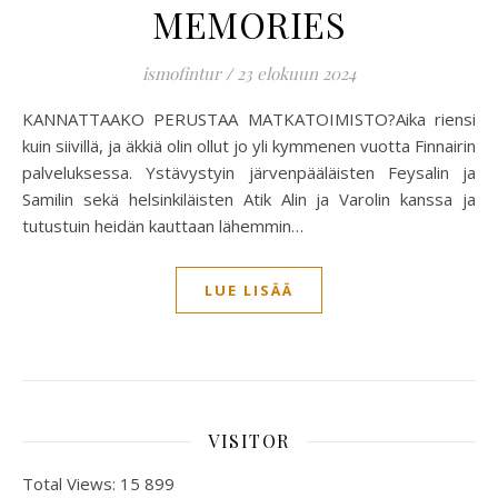
MEMORIES
ismofintur
/
23 elokuun 2024
KANNATTAAKO PERUSTAA MATKATOIMISTO?Aika riensi
kuin siivillä, ja äkkiä olin ollut jo yli kymmenen vuotta Finnairin
palveluksessa. Ystävystyin järvenpääläisten Feysalin ja
Samilin sekä helsinkiläisten Atik Alin ja Varolin kanssa ja
tutustuin heidän kauttaan lähemmin…
LUE LISÄÄ
VISITOR
Total Views:
15 899