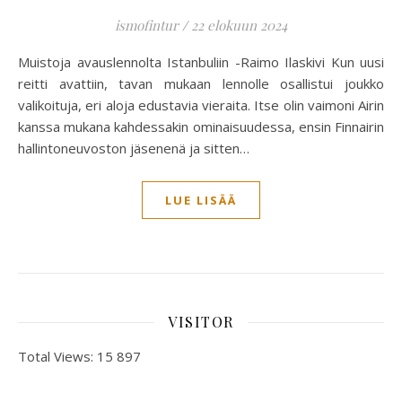
ismofintur
/
22 elokuun 2024
Muistoja avauslennolta Istanbuliin -Raimo Ilaskivi Kun uusi
reitti avattiin, tavan mukaan lennolle osallistui joukko
valikoituja, eri aloja edustavia vieraita. Itse olin vaimoni Airin
kanssa mukana kahdessakin ominaisuudessa, ensin Finnairin
hallintoneuvoston jäsenenä ja sitten…
LUE LISÄÄ
VISITOR
Total Views:
15 897