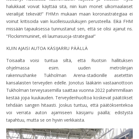
halukkaat voivat käyttää sitä, niin kuin monet ulkomaalaiset
vierailijat tekevät!” FHM:n mukaan maan koronastrategiaa ei
voinut kritisoida vain kuolleisuuslukujen perusteella. Eikä FHM
missään tapauksessa tunnustanut sen, että se olisi ajanut ns.
”Flockimmuninet, eli laumasuoja-strategiaa!”
KUIN AJAISI AUTOA KÄSIJARRU PÄÄLLÄ
Toisaalta voisi tuntua siltä, että Ruotsin hallituksen
ohjelmassa esim. uuden metrolinjan
rakennushanke Tukholman Arena-stadionille asetettiin
kansalaisten terveyden edelle. Jonotus lääkärin vastaanottoon
Tukholman terveysasemilla saattaa vuonna 2022 pahimmillaan
kestää jopa kuukauden. Terveydenhuoltoa koskevat päätökset
tehdään sangen hitaasti. Joskus tuntuu, ​​että päätöksentekoa
voi verrata auton ajamiseen käsijarru päällä; edistystä
tapahtuu, mutta se on hyvin verkkaista.