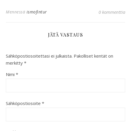
Mennessä
ismofintur
0 kommenttia
JÄTÄ VASTAUS
Sähköpostiosoitettasi ei julkaista.
Pakolliset kentät on
merkitty
*
Nimi
*
Sähköpostiosoite
*