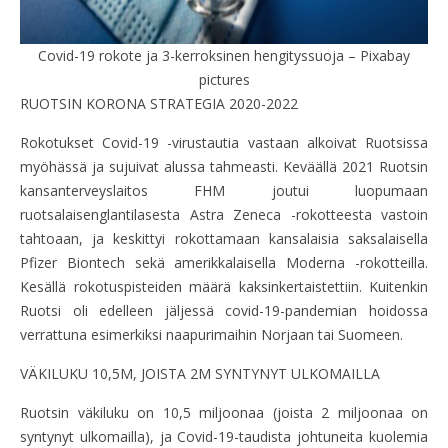
Covid-19 rokote ja 3-kerroksinen hengityssuoja – Pixabay
pictures
RUOTSIN KORONA STRATEGIA 2020-2022
Rokotukset Covid-19 -virustautia vastaan alkoivat Ruotsissa
myöhässä ja sujuivat alussa tahmeasti. Keväällä 2021 Ruotsin
kansanterveyslaitos FHM joutui luopumaan
ruotsalaisenglantilasesta Astra Zeneca -rokotteesta vastoin
tahtoaan, ja keskittyi rokottamaan kansalaisia saksalaisella
Pfizer Biontech sekä amerikkalaisella Moderna -rokotteilla.
Kesällä rokotuspisteiden määrä kaksinkertaistettiin. Kuitenkin
Ruotsi oli edelleen jäljessä covid-19-pandemian hoidossa
verrattuna esimerkiksi naapurimaihin Norjaan tai Suomeen.
VÄKILUKU 10,5M, JOISTA 2M SYNTYNYT ULKOMAILLA
Ruotsin väkiluku on 10,5 miljoonaa (joista 2 miljoonaa on
syntynyt ulkomailla), ja Covid-19-taudista johtuneita kuolemia