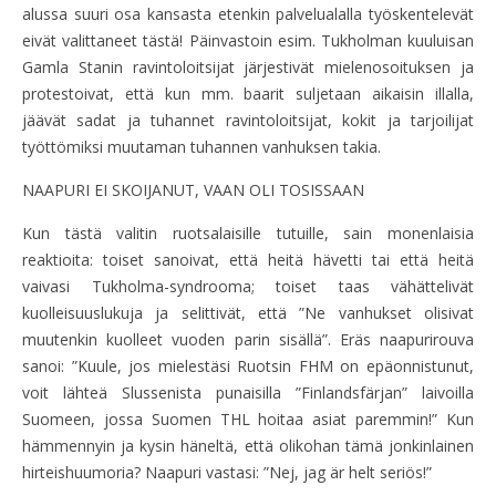
alussa suuri osa kansasta etenkin palvelualalla työskentelevät
eivät valittaneet tästä! Päinvastoin esim. Tukholman kuuluisan
Gamla Stanin ravintoloitsijat järjestivät mielenosoituksen ja
protestoivat, että kun mm. baarit suljetaan aikaisin illalla,
jäävät sadat ja tuhannet ravintoloitsijat, kokit ja tarjoilijat
työttömiksi muutaman tuhannen vanhuksen takia.
NAAPURI EI SKOIJANUT, VAAN OLI TOSISSAAN
Kun tästä valitin ruotsalaisille tutuille, sain monenlaisia
reaktioita: toiset sanoivat, että heitä hävetti tai että heitä
vaivasi Tukholma-syndrooma; toiset taas vähättelivät
kuolleisuuslukuja ja selittivät, että ”Ne vanhukset olisivat
muutenkin kuolleet vuoden parin sisällä”. Eräs naapurirouva
sanoi: ”Kuule, jos mielestäsi Ruotsin FHM on epäonnistunut,
voit lähteä Slussenista punaisilla ”Finlandsfärjan” laivoilla
Suomeen, jossa Suomen THL hoitaa asiat paremmin!” Kun
hämmennyin ja kysin häneltä, että olikohan tämä jonkinlainen
hirteishuumoria? Naapuri vastasi: ”Nej, jag är helt seriös!”