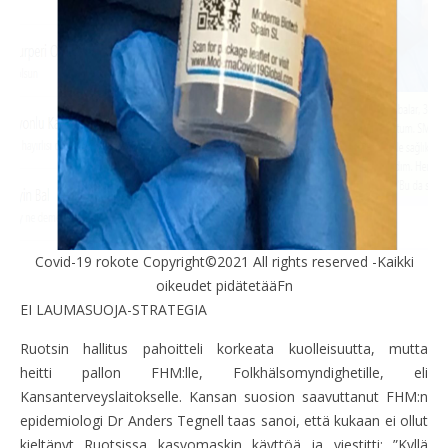
Covid-19 rokote Copyright©2021 All rights reserved -Kaikki
oikeudet pidätetääFn
EI LAUMASUOJA-STRATEGIA
Ruotsin hallitus pahoitteli korkeata kuolleisuutta, mutta
heitti pallon FHM:lle, Folkhälsomyndighetille, eli
Kansanterveyslaitokselle. Kansan suosion saavuttanut FHM:n
epidemiologi Dr Anders Tegnell taas sanoi, että kukaan ei ollut
kieltänyt Ruotsissa kasvomaskin käyttöä ja viestitti: ”Kyllä