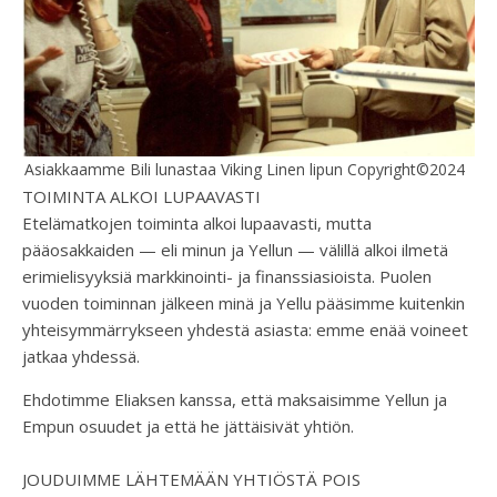
Asiakkaamme Bili lunastaa Viking Linen lipun Copyright©2024
TOIMINTA ALKOI LUPAAVASTI
Etelämatkojen toiminta alkoi lupaavasti, mutta
pääosakkaiden — eli minun ja Yellun — välillä alkoi ilmetä
erimielisyyksiä markkinointi- ja finanssiasioista. Puolen
vuoden toiminnan jälkeen minä ja Yellu pääsimme kuitenkin
yhteisymmärrykseen yhdestä asiasta: emme enää voineet
jatkaa yhdessä.
Ehdotimme Eliaksen kanssa, että maksaisimme Yellun ja
Empun osuudet ja että he jättäisivät yhtiön.
JOUDUIMME LÄHTEMÄÄN YHTIÖSTÄ POIS