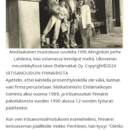
Ainutlaatuinen muistokuva vuodelta 1990 Altingedizin perhe
Lahdesta, kävi ostamassa lentoliput meiltä. Ulkoseinän
messinkikyltissä lukee Etelämatkat Oy. Copyright©2024
IRTISANOUDUIN FINNAIRISTA
Ajattelin, ettei kahdella prosenttiyksiköllä ole väliä, kunhan
vain firma perustetaan. Matkatoimisto Etelämatkojen
toiminta alkoi vuonna 1989, ja irtisanouduin Finnairin
palveluksesta vuoden 1990 alussa 12 vuoden työuran
päätteeksi.
Kun vein irtisanomisilmoitukseni esimiehelleni, Finnairin
lentoaseman päällikölle Veikko Penttinen, hän kysyi: ”Oletko