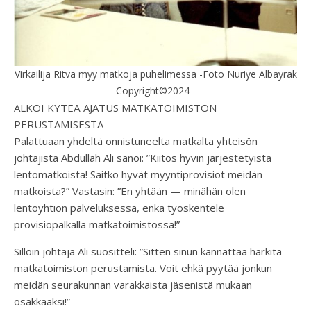
Virkailija Ritva myy matkoja puhelimessa -Foto Nuriye Albayrak
Copyright©2024
ALKOI KYTEÄ AJATUS MATKATOIMISTON
PERUSTAMISESTA
Palattuaan yhdeltä onnistuneelta matkalta yhteisön
johtajista Abdullah Ali sanoi: ”Kiitos hyvin järjestetyistä
lentomatkoista! Saitko hyvät myyntiprovisiot meidän
matkoista?” Vastasin: ”En yhtään — minähän olen
lentoyhtiön palveluksessa, enkä työskentele
provisiopalkalla matkatoimistossa!”
Silloin johtaja Ali suositteli: ”Sitten sinun kannattaa harkita
matkatoimiston perustamista. Voit ehkä pyytää jonkun
meidän seurakunnan varakkaista jäsenistä mukaan
osakkaaksi!”