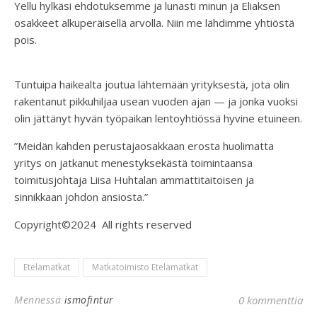
Yellu hylkäsi ehdotuksemme ja lunasti minun ja Eliaksen
osakkeet alkuperäisellä arvolla. Niin me lähdimme yhtiöstä
pois.
Tuntuipa haikealta joutua lähtemään yrityksestä, jota olin
rakentanut pikkuhiljaa usean vuoden ajan — ja jonka vuoksi
olin jättänyt hyvän työpaikan lentoyhtiössä hyvine etuineen.
”Meidän kahden perustajaosakkaan erosta huolimatta
yritys on jatkanut menestyksekästä toimintaansa
toimitusjohtaja Liisa Huhtalan ammattitaitoisen ja
sinnikkaan johdon ansiosta.”
Copyright©2024 All rights reserved
Etelamatkat
Matkatoimisto Etelamatkat
Mennessä
ismofintur
0 kommenttia