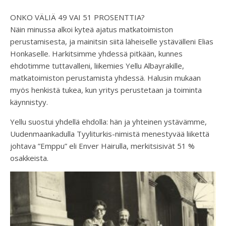
ONKO VÄLIÄ 49 VAI 51 PROSENTTIA?
Näin minussa alkoi kyteä ajatus matkatoimiston
perustamisesta, ja mainitsin siitä läheiselle ystävälleni Elias
Honkaselle. Harkitsimme yhdessä pitkään, kunnes
ehdotimme tuttavalleni, liikemies Yellu Albayrakille,
matkatoimiston perustamista yhdessä. Halusin mukaan
myös henkistä tukea, kun yritys perustetaan ja toiminta
käynnistyy.
Yellu suostui yhdellä ehdolla: hän ja yhteinen ystävämme,
Uudenmaankadulla Tyyliturkis-nimistä menestyvää liikettä
johtava ”Emppu” eli Enver Hairulla, merkitsisivät 51 %
osakkeista.