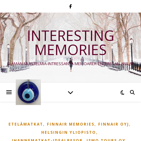
INTERESTING
MEMORIES
ELÄMÄN MUISTELMIA-INTRESSANTA MEMOARER-ENTERESAN ANILAR
,
,
,
ETELÄMATKAT
FINNAIR MEMORIES
FINNAIR OYJ
,
HELSINGIN YLIOPISTO
,
,
IHANNEMATKAT-IDEALRESOR
ISMO TOURS OY