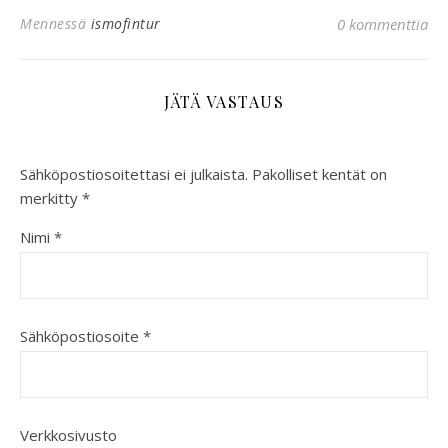
Mennessä
ismofintur
0 kommenttia
JÄTÄ VASTAUS
Sähköpostiosoitettasi ei julkaista.
Pakolliset kentät on
merkitty
*
Nimi
*
Sähköpostiosoite
*
Verkkosivusto