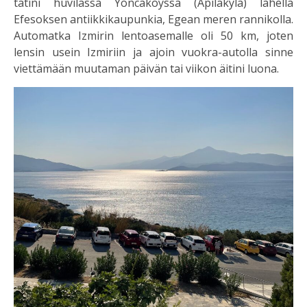
tätini huvilassa Yoncaköyssä (Apilakylä) lähellä
Efesoksen antiikkikaupunkia, Egean meren rannikolla.
Automatka Izmirin lentoasemalle oli 50 km, joten
lensin usein Izmiriin ja ajoin vuokra-autolla sinne
viettämään muutaman päivän tai viikon äitini luona.