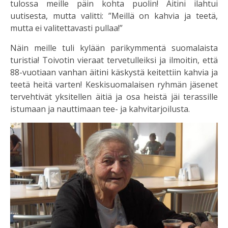
tulossa meille päin kohta puolin! Äitini ilahtui
uutisesta, mutta valitti: ”Meillä on kahvia ja teetä,
mutta ei valitettavasti pullaa!”
Näin meille tuli kylään parikymmentä suomalaista
turistia! Toivotin vieraat tervetulleiksi ja ilmoitin, että
88-vuotiaan vanhan äitini käskystä keitettiin kahvia ja
teetä heitä varten! Keskisuomalaisen ryhmän jäsenet
tervehtivät yksitellen äitiä ja osa heistä jäi terassille
istumaan ja nauttimaan tee- ja kahvitarjoilusta.