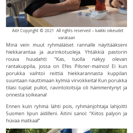
Äiti! Copyright © 2021 All rights reserved – kaikki oikeudet
varataan
Minä vein muut ryhmäläiset rannalle näyttääkseni
hiekkarantaa ja aurinkotuoleja. Yhtäkkiä pastorin
rouva huudahti: ”Kas, tuolla näkyy olevan
rantakuppila, jossa on Efes Pilsner-mainos! Ei kun
porukka vaihtoi reittiä hiekkarannasta kuppilan
suuntaan nauttimaan kylmiä virvokkeita! Kun porukka
tilasi tuplat pullot, ravintoloitsija oli hämmentynyt ja
onnesta soikeana!
Ennen kuin ryhmä lähti pois, ryhmänjohtaja lahjoitti
Suomen lipun äidilleni. Äitini sanoi: ”Kiitos palyon ja
hüvaa matkaa!”