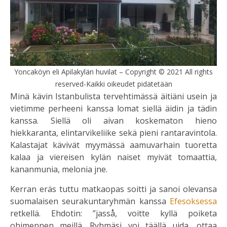
Yoncaköyn eli Apilakylän huvilat – Copyright © 2021 All rights
reserved-Kaikki oikeudet pidätetään
Minä kävin Istanbulista tervehtimässä äitiäni usein ja
vietimme perheeni kanssa lomat siellä äidin ja tädin
kanssa. Siellä oli aivan koskematon hieno
hiekkaranta, elintarvikeliike sekä pieni rantaravintola.
Kalastajat kävivät myymässä aamuvarhain tuoretta
kalaa ja viereisen kylän naiset myivät tomaattia,
kananmunia, melonia jne.
Kerran eräs tuttu matkaopas soitti ja sanoi olevansa
suomalaisen seurakuntaryhmän kanssa
Efesoksessa
retkellä. Ehdotin: ”jasså, voitte kyllä poiketa
ohimennen meillä. Ryhmäsi voi täällä uida, ottaa