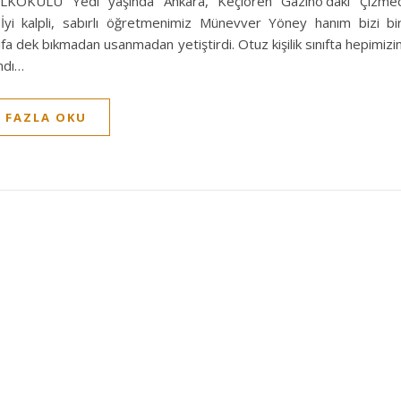
LKOKULU Yedi yaşında Ankara, Keçiören Gazino’daki Çizmeci
İyi kalpli, sabırlı öğretmenimiz Münevver Yöney hanım bizi biri
nıfa dek bıkmadan usanmadan yetiştirdi. Otuz kişilik sınıfta hepimiz
ndı…
 FAZLA OKU