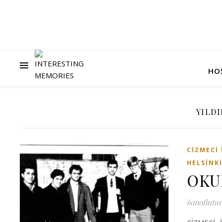
HO
YILDI
CIZMECI
HELSINKI
OKU
ismofintur