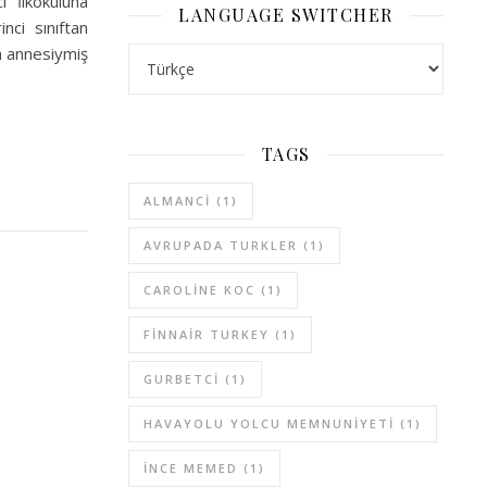
 İlkokuluna
LANGUAGE SWITCHER
nci sınıftan
in annesiymiş
LANGUAGE SWITCHER
TAGS
ALMANCI
(1)
AVRUPADA TURKLER
(1)
CAROLINE KOC
(1)
FINNAIR TURKEY
(1)
GURBETCI
(1)
HAVAYOLU YOLCU MEMNUNIYETI
(1)
INCE MEMED
(1)