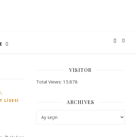
E
VISITOR
Total Views:
15.878
,
I
T LISESI
ARCHIVES
ARCHIVES