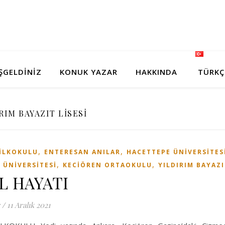
ŞGELDİNİZ
KONUK YAZAR
HAKKINDA
TÜRKÇ
RIM BAYAZIT LISESI
,
,
 ILKOKULU
ENTERESAN ANILAR
HACETTEPE ÜNIVERSITES
,
,
 ÜNIVERSITESI
KECIÖREN ORTAOKULU
YILDIRIM BAYAZI
L HAYATI
/
11 Aralık 2021