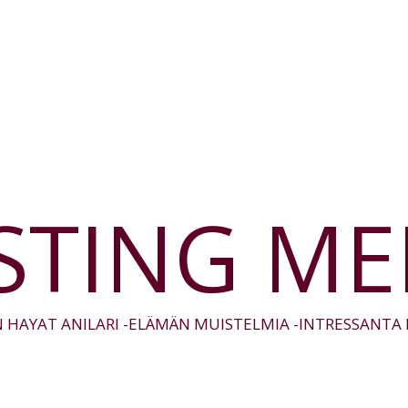
STING M
 HAYAT ANILARI -ELÄMÄN MUISTELMIA -INTRESSANT