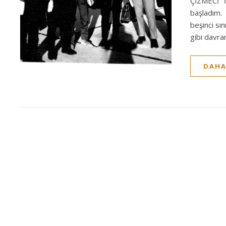
ÇİZMECİ İ
başladım. 
beşinci sı
gibi davra
DAHA