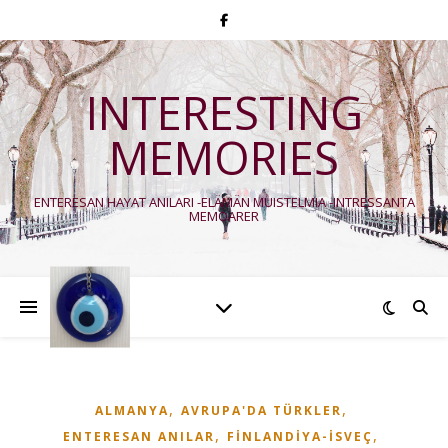
INTERESTING
MEMORIES
ENTERESAN HAYAT ANILARI -ELÄMÄN MUISTELMIA -INTRESSANTA
MEMOARER
,
,
ALMANYA
AVRUPA'DA TÜRKLER
,
,
ENTERESAN ANILAR
FINLANDIYA-İSVEÇ