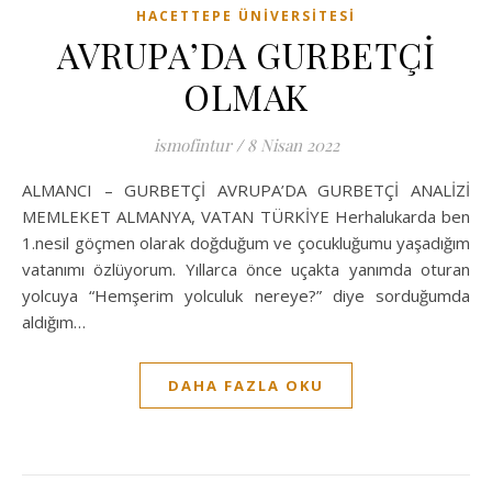
HACETTEPE ÜNIVERSITESI
AVRUPA’DA GURBETÇİ
OLMAK
ismofintur
/
8 Nisan 2022
ALMANCI – GURBETÇİ AVRUPA’DA GURBETÇİ ANALİZİ
MEMLEKET ALMANYA, VATAN TÜRKİYE Herhalukarda ben
1.nesil göçmen olarak doğduğum ve çocukluğumu yaşadığım
vatanımı özlüyorum. Yıllarca önce uçakta yanımda oturan
yolcuya “Hemşerim yolculuk nereye?” diye sorduğumda
aldığım…
DAHA FAZLA OKU