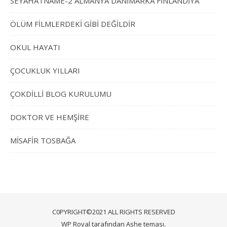
SEYAHATNAME-2 ALMANYA DANİMARKA FİNLANDİYA
ÖLÜM FİLMLERDEKİ GİBİ DEĞİLDİR
OKUL HAYATI
ÇOCUKLUK YILLARI
ÇOKDİLLİ BLOG KURULUMU
DOKTOR VE HEMŞİRE
MİSAFİR TOSBAĞA
C0PYRIGHT©2021 ALL RIGHTS RESERVED
WP Royal
tarafından Ashe teması.