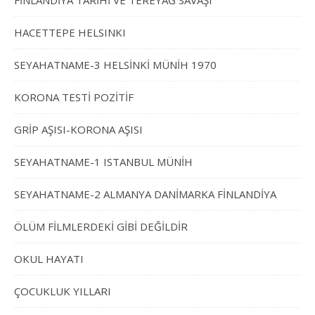
FİNLANDİYA TARİHİ VE TEREYAĞ SAVAŞI
HACETTEPE HELSINKI
SEYAHATNAME-3 HELSİNKİ MÜNİH 1970
KORONA TESTİ POZİTİF
GRİP AŞISI-KORONA AŞISI
SEYAHATNAME-1 ISTANBUL MÜNİH
SEYAHATNAME-2 ALMANYA DANİMARKA FİNLANDİYA
ÖLÜM FİLMLERDEKİ GİBİ DEĞİLDİR
OKUL HAYATI
ÇOCUKLUK YILLARI