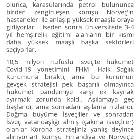
olunca, karasularında petrol bulununca
birden zenginleşen komşu Norveç’in
hastaneleri ile anlaşıp yüksek maaşla oraya
gidiyorlar. Liseden sonra üniversitede 3-4
yıl hemşirelik eğitimi alanların bir kısmı
daha yüksek maaşlı başka sektörleri
seçiyorlar.
10,5 milyon nüfuslu İsveç’te hükümet
Covid-19 yönetimini FHM -Halk Sağlık
Kurumuna bıraktı, ama bu kurumun
gevşek stratejisi pek başarılı olmayınca
hükümet pandemiye karşı ek kaynak
ayırmak zorunda kaldı. Aşılamaya geç
başlandı, ama sonradan aşılama hızlandı.
Doğma büyüme İsveçliler ve sonradan
İsveç vatandaşlığı almış (çakma isveçliler)
olanlar Korona stratejiniz yanlış deyince
alınıyorlar! Komşu Finlandiya ve Norveç’e