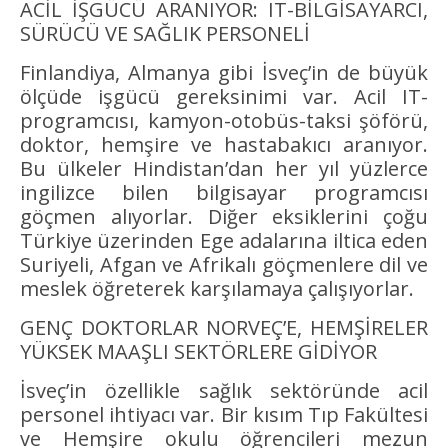
ACİL İŞGÜCÜ ARANIYOR: IT-BİLGİSAYARCI,
SÜRÜCÜ VE SAĞLIK PERSONELİ
Finlandiya, Almanya gibi İsveç’in de büyük
ölçüde işgücü gereksinimi var. Acil IT-
programcısı, kamyon-otobüs-taksi şöförü,
doktor, hemşire ve hastabakıcı aranıyor.
Bu ülkeler Hindistan’dan her yıl yüzlerce
ingilizce bilen bilgisayar programcısı
göçmen alıyorlar. Diğer eksiklerini çoğu
Türkiye üzerinden Ege adalarına iltica eden
Suriyeli, Afgan ve Afrikalı göçmenlere dil ve
meslek öğreterek karşılamaya çalışıyorlar.
GENÇ DOKTORLAR NORVEÇ’E, HEMŞİRELER
YÜKSEK MAAŞLI SEKTÖRLERE GİDİYOR
İsveç’in özellikle sağlık sektöründe acil
personel ihtiyacı var. Bir kısım Tıp Fakültesi
ve Hemşire okulu öğrencileri mezun