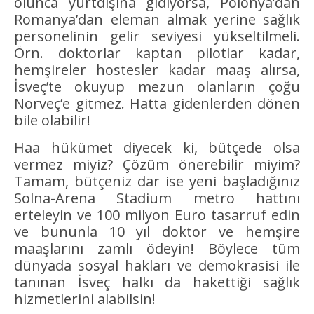
olunca yurtdışına gidiyorsa, Polonya’dan
Romanya’dan eleman almak yerine sağlık
personelinin gelir seviyesi yükseltilmeli.
Örn. doktorlar kaptan pilotlar kadar,
hemşireler hostesler kadar maaş alırsa,
İsveç’te okuyup mezun olanların çoğu
Norveç’e gitmez. Hatta gidenlerden dönen
bile olabilir!
Haa hükümet diyecek ki, bütçede olsa
vermez miyiz? Çözüm önerebilir miyim?
Tamam, bütçeniz dar ise yeni başladığınız
Solna-Arena Stadium metro hattını
erteleyin ve 100 milyon Euro tasarruf edin
ve bununla 10 yıl doktor ve hemşire
maaşlarını zamlı ödeyin! Böylece tüm
dünyada sosyal hakları ve demokrasisi ile
tanınan İsveç halkı da hakettiği sağlık
hizmetlerini alabilsin!